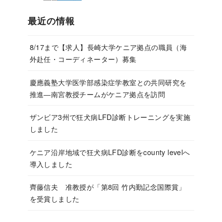
最近の情報
8/17まで【求人】長崎大学ケニア拠点の職員（海
外赴任・コーディネーター）募集
慶應義塾大学医学部感染症学教室との共同研究を
推進―南宮教授チームがケニア拠点を訪問
ザンビア3州で狂犬病LFD診断トレーニングを実施
しました
ケニア沿岸地域で狂犬病LFD診断をcounty levelへ
導入しました
齊藤信夫 准教授が「第8回 竹内勤記念国際賞」
を受賞しました