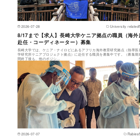
2026-07-28
University related
8/17まで【求人】長崎大学ケニア拠点の職員（海外
赴任・コーディネーター）募集
長崎大学では、ケニア・ナイロビにあるアフリカ海外教育研究拠点（熱帯医
学研究所ケニアプロジェクト拠点）に赴任する職員を募集中です。（募集期
間終了後も、他のポジシ…
2026-07-07
Rabies