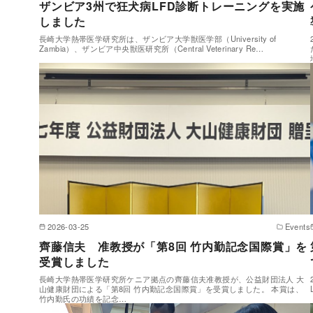
ザンビア3州で狂犬病LFD診断トレーニングを実施
しました
長崎大学熱帯医学研究所は、ザンビア大学獣医学部（University of
Zambia）、ザンビア中央獣医研究所（Central Veterinary Re…
2026-03-25
Events
齊藤信夫 准教授が「第8回 竹内勤記念国際賞」を
受賞しました
長崎大学熱帯医学研究所ケニア拠点の齊藤信夫准教授が、公益財団法人 大
山健康財団による「第8回 竹内勤記念国際賞」を受賞しました。 本賞は、
竹内勤氏の功績を記念…