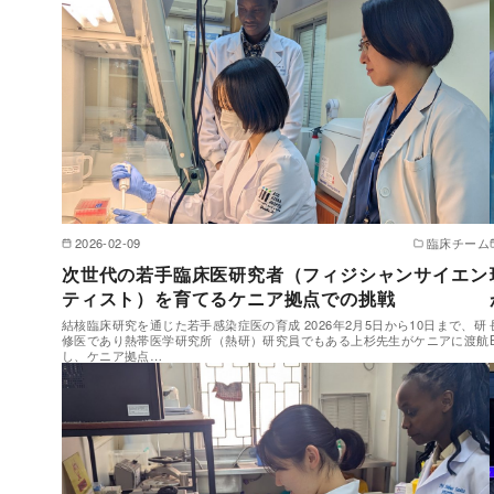
2026-02-09
臨床チーム
次世代の若手臨床医研究者（フィジシャンサイエン
ティスト）を育てるケニア拠点での挑戦
結核臨床研究を通じた若手感染症医の育成 2026年2月5日から10日まで、研
修医であり熱帯医学研究所（熱研）研究員でもある上杉先生がケニアに渡航
し、ケニア拠点…