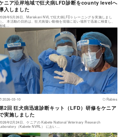
ケニア沿岸地域で狂犬病LFD診断をcounty levelへ
導入しました
2026年5月26日、Mariakani NVLで狂犬病LFDトレーニングを実施しまし
た。 本活動の目的は、狂犬病疑い動物を現場に近い場所で迅速に検査し、
地域…
2026-03-10
Rabies
第2回 狂犬病迅速診断キット（LFD）研修をケニア
で実施しました
2026年2月24日、ケニアの Kabete National Veterinary Research
Laboratory（Kabete NVRL） におい…