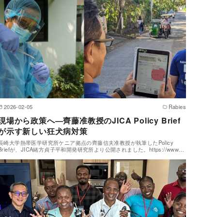
2026-02-05
Rabies
現場から政策へ―齊藤准教授のJICA Policy Brief
が示す新しい狂犬病対策
長崎大学熱帯医学研究所ケニア拠点の齊藤信夫准教授が執筆したPolicy
Briefが、JICA緒方貞子平和開発研究所より公開されました。https://www…