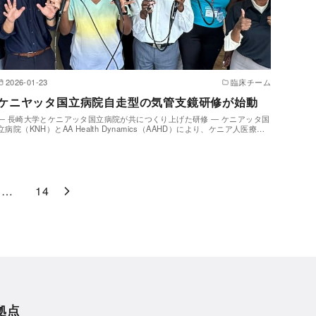
2026-01-23
臨床チーム
ケニヤッタ国立病院自走型の気管支鏡研修が始動
― 長崎大学とケニアッタ国立病院が共につくり上げた研修 ― ケニアッタ国
立病院（KNH）とAA Health Dynamics（AAHD）により、ケニア人医療…
…
14
拠点