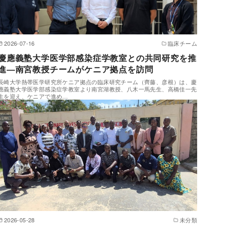
2026-07-16
臨床チーム
慶應義塾大学医学部感染症学教室との共同研究を推
進―南宮教授チームがケニア拠点を訪問
長崎大学熱帯医学研究所ケニア拠点の臨床研究チーム（齊藤、彦根）は、慶
應義塾大学医学部感染症学教室より南宮湖教授、八木一馬先生、高橋佳一先
生を迎え、ケニアで進め…
2026-05-28
未分類