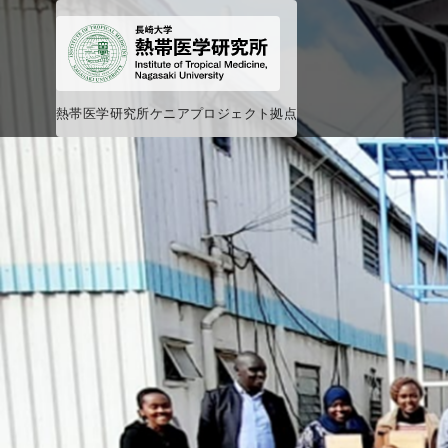
コ
ン
テ
ン
熱帯医学研究所ケニアプロジェクト拠点
ツ
へ
移
動