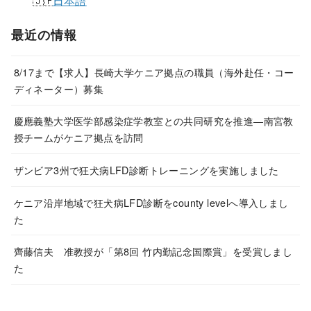
日本語
最近の情報
8/17まで【求人】長崎大学ケニア拠点の職員（海外赴任・コー
ディネーター）募集
慶應義塾大学医学部感染症学教室との共同研究を推進―南宮教
授チームがケニア拠点を訪問
ザンビア3州で狂犬病LFD診断トレーニングを実施しました
ケニア沿岸地域で狂犬病LFD診断をcounty levelへ導入しまし
た
齊藤信夫 准教授が「第8回 竹内勤記念国際賞」を受賞しまし
た