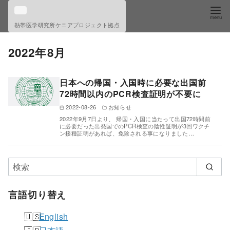
コ
ン
熱帯医学研究所ケニアプロジェクト拠点
テ
ン
2022年8月
ツ
へ
日本への帰国・入国時に必要な出国前
移
72時間以内のPCR検査証明が不要に
動
2022-08-26
お知らせ
2022年9月7日より、 帰国・入国に当たって出国72時間前
に必要だった出発国でのPCR検査の陰性証明が3回ワクチ
ン接種証明があれば、免除される事になりました…
言語切り替え
English