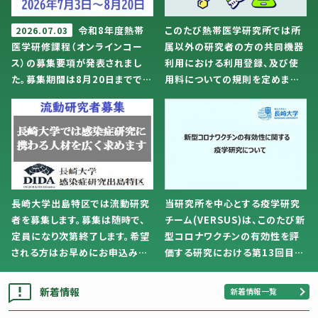
令和8年度熱帯
このたび熱帯医学研究所では所
2026.07.03
医学研修課程（オンラインコー
属以外の研究者の方の共同機器
ス）の募集要項が発表されまし
利用における利用登録、及び使
た。募集期間は8月20日までで
用料についての規則を定めまし
す。
た。
長崎大学出島特区では流動研究
当研究所を中心とする疫学研究
者を募集します。募集は随時で、
チーム(VERSUS)は、このたび新
定員になり次第終了します。希望
型コロナワクチンの有効性を評
される方はお早めにお申込みく
価する研究における第13回目の
ださい。
暫定結果を公表しました。
新着情報
新着情報一覧