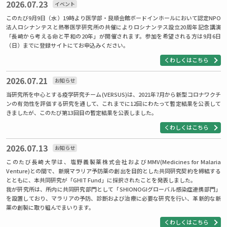
2026.07.23
イベント
このたび9月9日（水）19時より医学部・良順会館ボードインホールにおいて認定NPO
法人ロシナンテスと熱帯医学研究所の共催によりロシナンテス設立20周年記念講演
「長崎から考える命と平和の20年」が開催されます。参加を希望される方は9月6日
（日）までに登録サイトにてお申込みください。
くわしくはこちら
2026.07.21
お知らせ
当研究所を中心とする疫学研究チーム(VERSUS)は、2021年7月から新型コロナワクチ
ンの有効性を評価する研究を通して、これまでに12回にわたって暫定結果を公表して
きましたが、このたび第13回目の暫定結果を公表しました。
くわしくはこちら
2026.07.13
お知らせ
このたび長崎大学は、塩野義製薬株式会社およびMMV(Medicines for Malaria
Venture)との間で、新規マラリア予防薬の創出を目的とした共同研究契約を締結する
とともに、本共同研究が「GHIT Fund」に採択されたことを発表しました。
我が研究所は、所内に共同研究部門として「SHIONOGIグローバル感染症連携部門」
を設置しており、マラリアの予防、診断および治療に必要な研究を行い、革新的な新
薬の創製に取り組んでまいります。
くわしくはこちら