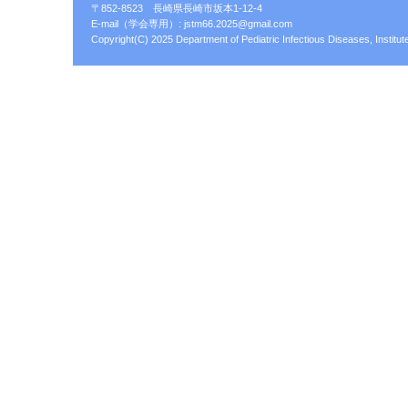
〒852-8523 長崎県長崎市坂本1-12-4
E-mail（学会専用）:
jstm66.2025@gmail.com
Copyright(C) 2025 Department of Pediatric Infectious Diseases, Institute