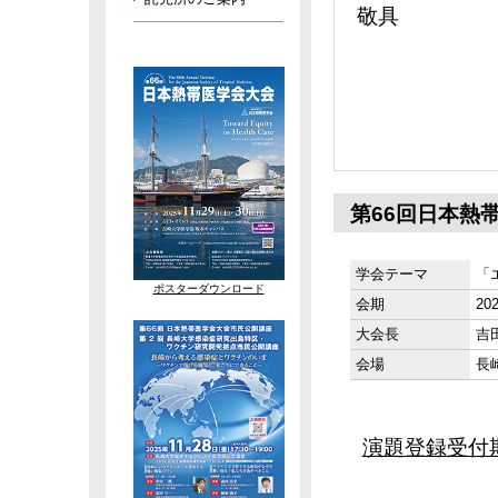
敬具
第66回日本熱
学会テーマ
「
ポスターダウンロード
会期
2
大会長
吉
会場
長
演題登録受付