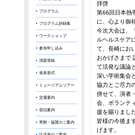
拝啓
プログラム
第66回日本
に、心より御
プログラム抄録集
今次大会は、「Tow
ワークショップ
ルヘルスケア
て、長崎にお
参加申し込み
おかげさまで 
演題登録
て活発な議論
発表形式
深い学術集会
協力とご尽力
ミュージアムツアー
併せて、演者
交通案内
会、ボランテ
宿泊案内
援を賜りまし
皆様の今後ま
寄附・協賛のご案内
げます。
託児所のご案内