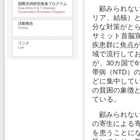
国際共同研究推進プログラム
顧みられない
Asia-Afrca S & T Strategic
Cooperation Promotion Program
リア、結核）
活動報告
分な対策がとら
Activity
サミット首脳宣
リンク
疾患群に焦点が
Link
域で流行してお
が、30カ国で
帯病（NTD）
どに集中して
の貧困の象徴と
ている。
顧みられない
の寄生による
を患うことに