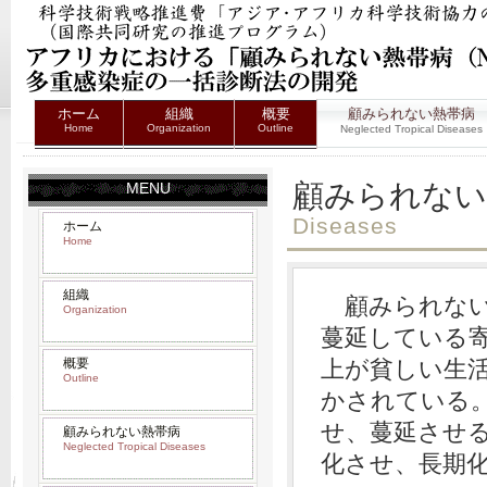
ホーム
組織
概要
顧みられない熱帯病
Home
Organization
Outline
Neglected Tropical Diseases
顧みられない
MENU
Diseases
ホーム
Home
組織
顧みられない
Organization
蔓延している寄
概要
上が貧しい生
Outline
かされている
せ、蔓延させ
顧みられない熱帯病
Neglected Tropical Diseases
化させ、長期