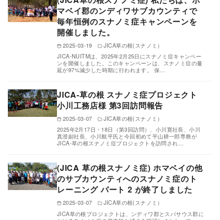
マベイ郡のンディワサブカウンティで
毎年恒例のスナノミ症キャンペーンを
開催しました。
2025-03-19
JICA草の根(スナノミ）
JICA-NUITMは、2025年2月25日にスナノミ症キャンペー
ンを開催しました。このキャンペーンは、スナノミ症の蔓
延が97%減少した時期に行われます。 保…
JICA-草の根 スナノミ症プロジェクト
小川工務店様 第3回訪問報告
2025-03-07
JICA草の根(スナノミ）
2025年2月17日・18日（第3回訪問）、小川寛社長、小川
真澄副社長、小川航平氏と今回初めて平山耕一郎専務が
JICA-草の根スナノミ症プロジェクトを訪問され…
(JICA 草の根スナノミ症) ホマベイの他
のサブカウンティへのスナノミ症のト
レーニング パート 2 が終了しました
2025-03-07
JICA草の根(スナノミ）
JICA草の根プロジェクトは、ンディワ郡とスバサウス郡に