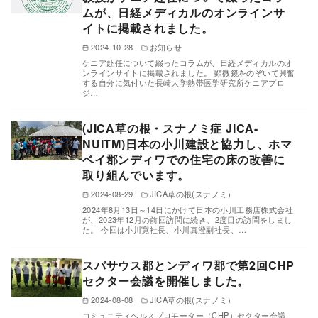
ムが、日経メディカルのオンラインサ
イトに掲載されました。
2024-10-28
お知らせ
ケニア赴任について綴ったコラムが、日経メディカルのオ
ンラインサイトに掲載されました。 顕微鏡をのぞいて興奮
する自分に気付いた長崎大学熱帯医学研究所ケニアプロ
ジ…
(JICA草の根・スナノミ症 JICA-
NUITM)日本の小川建設と協力し、ホマ
ベイ郡ンディワでの住宅の床の改善に
取り組んでいます。
2024-08-29
JICA草の根(スナノミ）
2024年8月13日～14日にかけて日本の小川工務店株式会社
が、2023年12月の前回訪問に続き、2度目の訪問をしまし
た。 今回は小川寛社長、小川真澄副社長、…
スバサウス郡とンディワ郡で第2回CHP
セクター会議を開催しました。
2024-08-08
JICA草の根(スナノミ）
コミュニティヘルスプロモーター（CHP）セクター会議