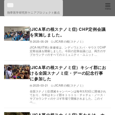
コ
ン
熱帯医学研究所ケニアプロジェクト拠点
テ
ン
(JICA草の根スナノミ症) CHP定例会議
ツ
を実施しました。
へ
2025-05-29
JICA草の根(スナノミ）
移
JICA-NUITMと保健省は、ンディワとスバ・サウスでCHP
定期会議を開催しました。今回の定例会議には、両方のサ
動
ブカウンティのすべてのコミュニティ・ユニット…
(JICA草の根スナノミ症）キシイ郡にお
ける全国スナノミ症・デーの記念行事
に参加した
2025-03-21
JICA草の根(スナノミ）
全国スナノミ症撲滅キャンペーンは毎年3月3日に開催され
ており、今年はキシイ郡キトゥトゥ・チャチェ・ノース・
サブカウンティのケゴギ市場で開催されました。このイ
ベ…
(JICA草の根スナノミ症) 私たちは、ホ