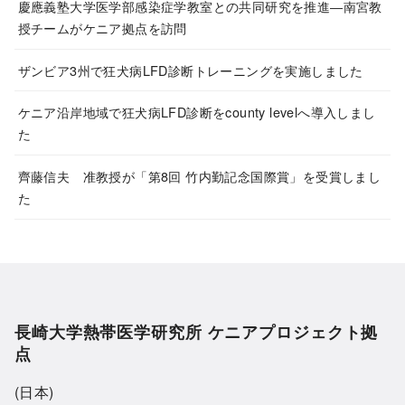
慶應義塾大学医学部感染症学教室との共同研究を推進―南宮教
授チームがケニア拠点を訪問
ザンビア3州で狂犬病LFD診断トレーニングを実施しました
ケニア沿岸地域で狂犬病LFD診断をcounty levelへ導入しまし
た
齊藤信夫 准教授が「第8回 竹内勤記念国際賞」を受賞しまし
た
長崎大学熱帯医学研究所 ケニアプロジェクト拠
点
(日本)