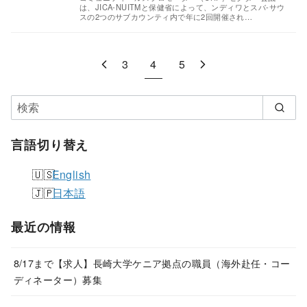
は、JICA-NUITMと保健省によって、ンディワとスバ‐サウ
スの2つのサブカウンティ内で年に2回開催され…
3
4
5
言語切り替え
English
日本語
最近の情報
8/17まで【求人】長崎大学ケニア拠点の職員（海外赴任・コー
ディネーター）募集