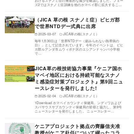
おけるスナノミ症の漸進的な減少を確認しました。フェー
ズ2ではスナノミ症訓練を他のホマベイ郡に拡大するこ…
（JICA 草の根 スナノミ症）ビヒガ郡
で世界NTDデー式典に出席
2025-03-07
JICA草の根(スナノミ）
毎年1月30日は「世界NTDデー（顧みられない熱帯病の
日）」として記念されています。今年のイベントは、ビヒ
ガ郡ルアンダ市ムウィボナ区のエシアンドゥンバ小学校
で…
JICA草の根技術協力事業『ケニア国ホ
マベイ地区における持続可能なスナノ
ミ感染症対策プロジェクト』第9回ニュ
ースレターを発行しました!
2025-02-04
JICA草の根(スナノミ）
1Download ホマベイカウンティ保健局、ンディワおよび
スバサウスサブカウンティ保健局の皆様と協力し、第9号
ニュースレターを発行しました。 ニュースレター…
ケニアプロジェクト拠点の齊藤信夫准
教授がケニア赴任について綴ったコラ