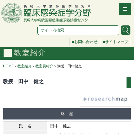
お問い合わせ
サイトマップ
HOME
＞
教室紹介
＞
教室員紹介
＞教授 田中健之
教授 田中 健之
略 歴
氏 名
田中 健之