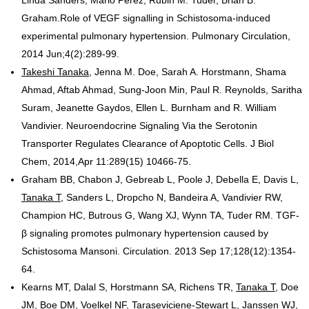
Linda Sanders, Mario Perez, Rubin M. Tuder, Brian B.
Graham.Role of VEGF signalling in Schistosoma-induced
experimental pulmonary hypertension. Pulmonary Circulation,
2014 Jun;4(2):289-99.
Takeshi Tanaka
, Jenna M. Doe, Sarah A. Horstmann, Shama
Ahmad, Aftab Ahmad, Sung-Joon Min, Paul R. Reynolds, Saritha
Suram, Jeanette Gaydos, Ellen L. Burnham and R. William
Vandivier. Neuroendocrine Signaling Via the Serotonin
Transporter Regulates Clearance of Apoptotic Cells. J Biol
Chem, 2014,Apr 11:289(15) 10466-75.
Graham BB, Chabon J, Gebreab L, Poole J, Debella E, Davis L,
Tanaka T
, Sanders L, Dropcho N, Bandeira A, Vandivier RW,
Champion HC, Butrous G, Wang XJ, Wynn TA, Tuder RM. TGF-
β signaling promotes pulmonary hypertension caused by
Schistosoma Mansoni. Circulation. 2013 Sep 17;128(12):1354-
64.
Kearns MT, Dalal S, Horstmann SA, Richens TR,
Tanaka T
, Doe
JM, Boe DM, Voelkel NF, Taraseviciene-Stewart L, Janssen WJ,