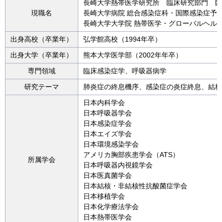
長崎大学熱帯医学研究所 臨床研究部門 臨
現職名
長崎大学病院 総合感染症科・国際感染症予
長崎大学大学院 熱帯医学・グローバルヘル
出身高校（卒業年）
弘学館高校（1994年卒）
出身大学（卒業年）
熊本大学医学部（2002年年卒）
専門領域
臨床感染症学、呼吸器病学
研究テーマ
肺炎症の終息機序、感染症の炎症終息、結核
日本内科学会
日本呼吸器学会
日本感染症学会
日本エイズ学会
日本環境感染学会
アメリカ胸部疾患学会（ATS）
所属学会
日本呼吸器内視鏡学会
日本医真菌学会
日本結核・非結核性抗酸菌症学会
日本移植学会
日本化学療法学会
日本熱帯医学会