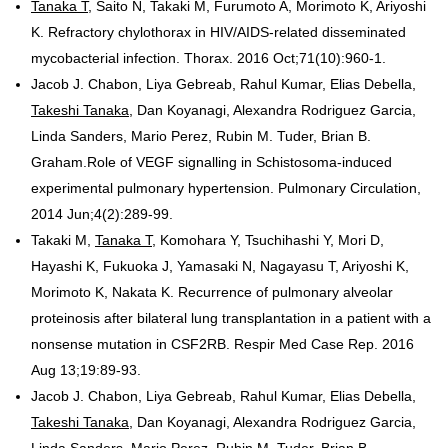
Tanaka T
, Saito N, Takaki M, Furumoto A, Morimoto K, Ariyoshi
K. Refractory chylothorax in HIV/AIDS-related disseminated
mycobacterial infection. Thorax. 2016 Oct;71(10):960-1.
Jacob J. Chabon, Liya Gebreab, Rahul Kumar, Elias Debella,
Takeshi Tanaka
, Dan Koyanagi, Alexandra Rodriguez Garcia,
Linda Sanders, Mario Perez, Rubin M. Tuder, Brian B.
Graham.Role of VEGF signalling in Schistosoma-induced
experimental pulmonary hypertension. Pulmonary Circulation,
2014 Jun;4(2):289-99.
Takaki M,
Tanaka T
, Komohara Y, Tsuchihashi Y, Mori D,
Hayashi K, Fukuoka J, Yamasaki N, Nagayasu T, Ariyoshi K,
Morimoto K, Nakata K. Recurrence of pulmonary alveolar
proteinosis after bilateral lung transplantation in a patient with a
nonsense mutation in CSF2RB. Respir Med Case Rep. 2016
Aug 13;19:89-93.
Jacob J. Chabon, Liya Gebreab, Rahul Kumar, Elias Debella,
Takeshi Tanaka
, Dan Koyanagi, Alexandra Rodriguez Garcia,