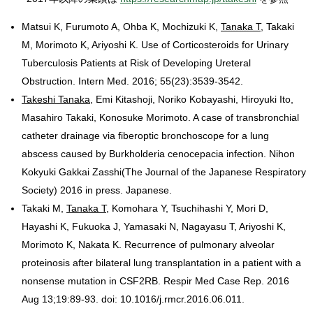
Matsui K, Furumoto A, Ohba K, Mochizuki K,
Tanaka T
, Takaki
M, Morimoto K, Ariyoshi K. Use of Corticosteroids for Urinary
Tuberculosis Patients at Risk of Developing Ureteral
Obstruction. Intern Med. 2016; 55(23):3539-3542.
Takeshi Tanaka
, Emi Kitashoji, Noriko Kobayashi, Hiroyuki Ito,
Masahiro Takaki, Konosuke Morimoto. A case of transbronchial
catheter drainage via fiberoptic bronchoscope for a lung
abscess caused by Burkholderia cenocepacia infection. Nihon
Kokyuki Gakkai Zasshi(The Journal of the Japanese Respiratory
Society) 2016 in press. Japanese.
Takaki M,
Tanaka T
, Komohara Y, Tsuchihashi Y, Mori D,
Hayashi K, Fukuoka J, Yamasaki N, Nagayasu T, Ariyoshi K,
Morimoto K, Nakata K. Recurrence of pulmonary alveolar
proteinosis after bilateral lung transplantation in a patient with a
nonsense mutation in CSF2RB. Respir Med Case Rep. 2016
Aug 13;19:89-93. doi: 10.1016/j.rmcr.2016.06.011.