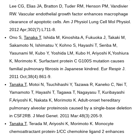
Lee CG, Elias JA, Bratton D, Tuder RM, Henson PM, Vandivier
RW. Vascular endothelial growth factor enhances macrophage
clearance of apoptotic cells. Am J Physiol Lung Cell Mol Physiol.
2012 Apr;302(7):L711-8.
Ono S,
Tanaka T
, Ishida M, Kinoshita A, Fukuoka J, Takaki M,
Sakamoto N, Ishimatsu Y, Kohno S, Hayashi T, Senba M,
Yasunami M, Kubo Y, Yoshida LM, Kubo H, Ariyoshi K,Yoshiura
K, Morimoto K. Surfactant protein C G100S mutation causes
familial pulmonary fibrosis in Japanese kindred. Eur Respir J.
2011 Oct;38(4):861-9.
Tanaka T
, Motoi N, Tsuchihashi Y, Tazawa R, Kaneko C, Nei T,
Yamamoto T, Hayashi T, Tagawa T, Nagayasu T, Kuribayashi
F,Ariyoshi K, Nakata K, Morimoto K. Adult-onset hereditary
pulmonary alveolar proteinosis caused by a single-base deletion
in CSF2RB. J Med Genet. 2011 Mar:48(3):205-9.
Tanaka T
, Terada M, Ariyoshi K, Morimoto K. Monocyte
chemoattractant protein-1/CC chemokine ligand 2 enhances