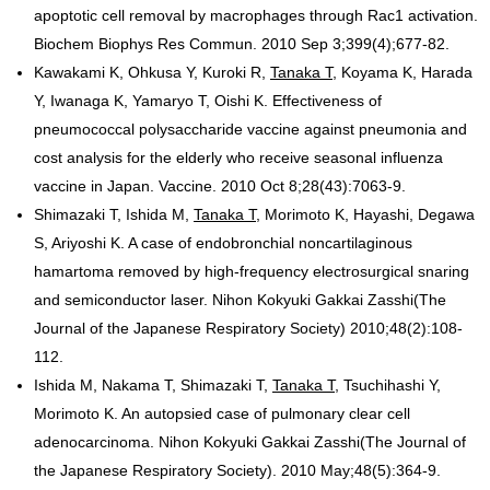
apoptotic cell removal by macrophages through Rac1 activation.
Biochem Biophys Res Commun. 2010 Sep 3;399(4);677-82.
Kawakami K, Ohkusa Y, Kuroki R,
Tanaka T
, Koyama K, Harada
Y, Iwanaga K, Yamaryo T, Oishi K. Effectiveness of
pneumococcal polysaccharide vaccine against pneumonia and
cost analysis for the elderly who receive seasonal influenza
vaccine in Japan. Vaccine. 2010 Oct 8;28(43):7063-9.
Shimazaki T, Ishida M,
Tanaka T
, Morimoto K, Hayashi, Degawa
S, Ariyoshi K. A case of endobronchial noncartilaginous
hamartoma removed by high-frequency electrosurgical snaring
and semiconductor laser. Nihon Kokyuki Gakkai Zasshi(The
Journal of the Japanese Respiratory Society) 2010;48(2):108-
112.
Ishida M, Nakama T, Shimazaki T,
Tanaka T
, Tsuchihashi Y,
Morimoto K. An autopsied case of pulmonary clear cell
adenocarcinoma. Nihon Kokyuki Gakkai Zasshi(The Journal of
the Japanese Respiratory Society). 2010 May;48(5):364-9.