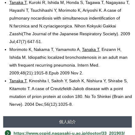
Tanaka T
, Kuroki R, Ishida M, Honda S, Tagawa T, Nagayasu T,
Hayashi T, Tsuchihashi Y, Morimoto K, Ariyoshi K. A case of
pulmonary nocardiosis with simultaneous indentification of
N.farcinica and N.cyriacigeorgica. Nihon Kokyuki Gakkai
Zasshi(The Journal of the Japanese Respiratory Society). 2009
Jul;47(7):647-51.
Morimoto K, Nakama T, Yamamoto A,
Tanaka T
, Enzann H,
Ishida M. Idiopathic localized bronchostenosis in an adult man
with frequent recurring pneumonia. Intern Med.
2009;48(21):1915-8.Epub 2009 Nov 2.
Tanaka T
, Kinoshita I, Saitoh Y, Satoh K, Nishiura Y, Shirabe S,
Kitamoto T. A case of Creutzfeldt-Jakob disease with a point
mutation of prion protein at codon 180. No To Shinkei (Brain and
Nerve). 2004 Dec;56(12):1025-8.
個人紹介
https://www.ccpid.nagasaki-u.ac.jp/doctor/33_201903/