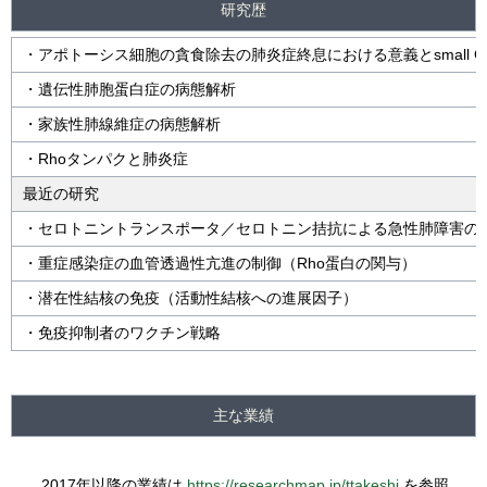
研究歴
・アポトーシス細胞の貪食除去の肺炎症終息における意義とsmall 
・遺伝性肺胞蛋白症の病態解析
・家族性肺線維症の病態解析
・Rhoタンパクと肺炎症
最近の研究
・セロトニントランスポータ／セロトニン拮抗による急性肺障害の防
・重症感染症の血管透過性亢進の制御（Rho蛋白の関与）
・潜在性結核の免疫（活動性結核への進展因子）
・免疫抑制者のワクチン戦略
主な業績
2017年以降の業績は
https://researchmap.jp/ttakeshi
を参照